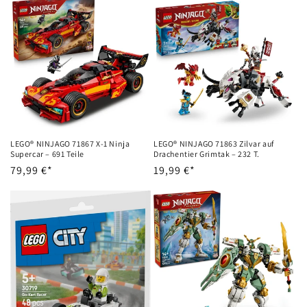
LEGO® NINJAGO 71867 X-1 Ninja
LEGO® NINJAGO 71863 Zilvar auf
Supercar – 691 Teile
Drachentier Grimtak – 232 T.
Normalpris
79,99 €*
Normalpris
19,99 €*