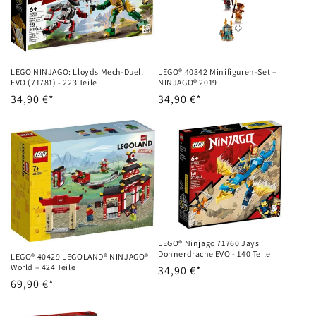
LEGO NINJAGO: Lloyds Mech-Duell
LEGO® 40342 Minifiguren-Set –
EVO (71781) - 223 Teile
NINJAGO® 2019
Normalpris
34,90 €*
Normalpris
34,90 €*
LEGO® Ninjago 71760 Jays
Donnerdrache EVO - 140 Teile
LEGO® 40429 LEGOLAND® NINJAGO®
World – 424 Teile
Normalpris
34,90 €*
Normalpris
69,90 €*