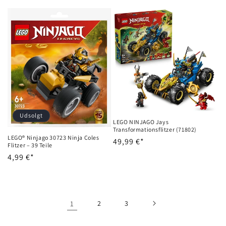
Udsolgt
LEGO NINJAGO Jays
Transformationsflitzer (71802)
LEGO® Ninjago 30723 Ninja Coles
Normalpris
49,99 €*
Flitzer – 39 Teile
Normalpris
4,99 €*
1
2
3