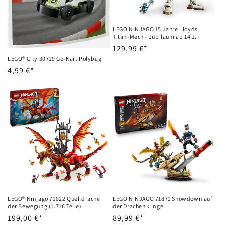
LEGO NINJAGO 15 Jahre Lloyds
Titan-Mech - Jubiläum ab 14 J.
Normalpris
129,99 €*
LEGO® City 30719 Go-Kart Polybag
Normalpris
4,99 €*
LEGO® Ninjago 71822 Quelldrache
LEGO NINJAGO 71871 Showdown auf
der Bewegung (1.716 Teile)
der Drachenklinge
Normalpris
199,00 €*
Normalpris
89,99 €*