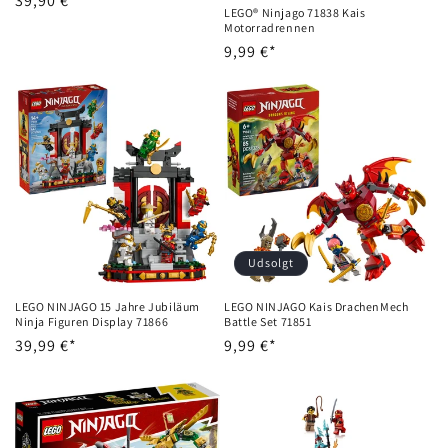
Normalpris
39,90 €*
LEGO® Ninjago 71838 Kais
Motorradrennen
Normalpris
9,99 €*
Udsolgt
LEGO NINJAGO 15 Jahre Jubiläum
LEGO NINJAGO Kais DrachenMech
Ninja Figuren Display 71866
Battle Set 71851
Normalpris
39,99 €*
Normalpris
9,99 €*