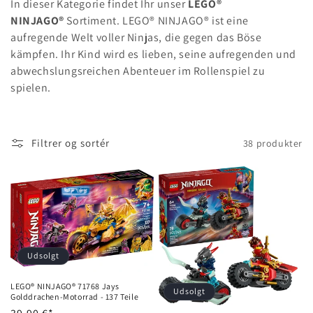
In dieser Kategorie findet Ihr unser
LEGO®
e
NINJAGO®
Sortiment. LEGO® NINJAGO® ist eine
k
aufregende Welt voller Ninjas, die gegen das Böse
kämpfen. Ihr Kind wird es lieben, seine aufregenden und
t
abwechslungsreichen Abenteuer im Rollenspiel zu
spielen.
i
o
n
Filtrer og sortér
38 produkter
:
Udsolgt
LEGO® NINJAGO® 71768 Jays
Udsolgt
Golddrachen-Motorrad - 137 Teile