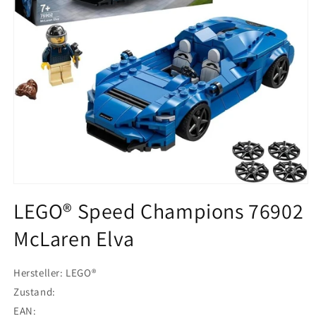
Medien
1
LEGO® Speed Champions 76902
in
Modal
McLaren Elva
öffnen
Hersteller: LEGO®
Zustand:
EAN: