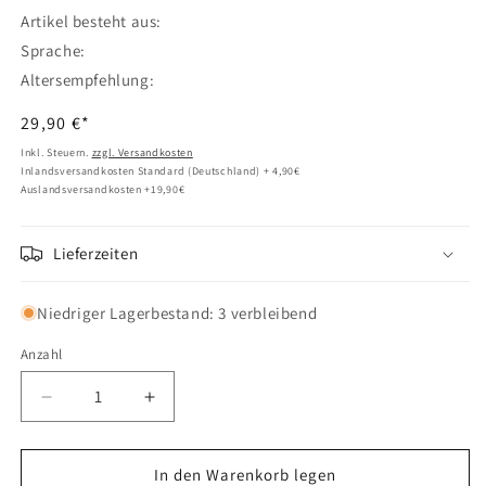
Artikel besteht aus:
Sprache:
Altersempfehlung:
Normaler
29,90 €*
Preis
Inkl. Steuern.
zzgl. Versandkosten
Inlandsversandkosten Standard (Deutschland) + 4,90€
Auslandsversandkosten +19,90€
Lieferzeiten
Niedriger Lagerbestand: 3 verbleibend
Anzahl
Verringere
Erhöhe
die
die
Menge
Menge
für
für
In den Warenkorb legen