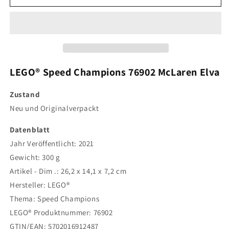
LEGO®
LEGO®
Speed
Speed
Champions
Champions
76902
76902
McLaren
McLaren
Elva
Elva
LEGO® Speed Champions 76902 McLaren Elva
Zustand
Neu und Originalverpackt
Datenblatt
Jahr Veröffentlicht:
2021
Gewicht:
300 g
Artikel - Dim .: 26,2 x 14,1 x 7,2 cm
Hersteller: LEGO®
Thema: Speed Champions
LEGO® Produktnummer: 76902
GTIN/EAN:
5702016912487