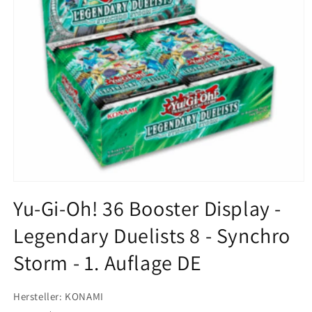
Open
media
Yu-Gi-Oh! 36 Booster Display -
1
in
Legendary Duelists 8 - Synchro
modal
Storm - 1. Auflage DE
Hersteller: KONAMI