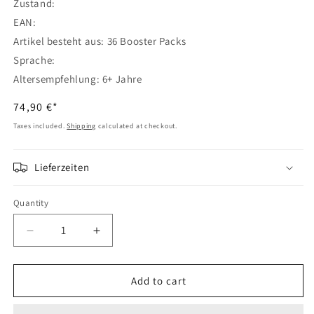
Zustand:
EAN:
Artikel besteht aus: 36 Booster Packs
Sprache:
Altersempfehlung: 6+ Jahre
Regular
74,90 €*
price
Taxes included.
Shipping
calculated at checkout.
Lieferzeiten
Quantity
Decrease
Increase
quantity
quantity
for
for
Yu-
Yu-
Add to cart
Gi-
Gi-
Oh!
Oh!