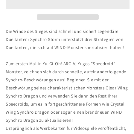
36
36
Booster
Booster
Display
Display
-
-
Legendary
Legendary
Die Winde des Sieges sind schnell und sicher! Legendäre
Duelists
Duelists
Duellanten: Synchro Storm unterstützt drei Strategien von
8
8
Duellanten, die sich auf WIND-Monster spezialisiert haben!
-
-
Synchro
Synchro
Storm
Storm
Zum ersten Mal in Yu-Gi-Oh! ARC-V, Yugos "Speedroid" -
-
-
Monster, zeichnen sich durch schnelle, aufeinanderfolgende
1.
1.
Synchro-Beschwörungen aus! Beginnen Sie mit der
Auflage
Auflage
DE
DE
Beschwörung seines charakteristischen Monsters Clear Wing
Synchro Dragon und verwenden Sie dann den Rest Ihrer
Speedroids, um es in fortgeschrittenere Formen wie Crystal
Wing Synchro Dragon oder sogar einen brandneuen WIND
Synchro Dragon zu aktualisieren!
Ursprünglich als Werbekarten für Videospiele veröffentlicht,