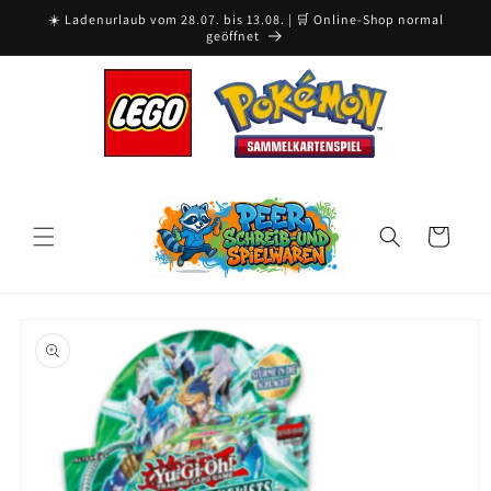
Skip to
☀️ Ladenurlaub vom 28.07. bis 13.08. | 🛒 Online-Shop normal
content
geöffnet
Cart
Skip to
product
information