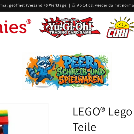
rmal geöffnet (Versand +6 Werktage) | 🐭 Ab 14.08. wieder da mit norma
LEGO® Legol
Teile