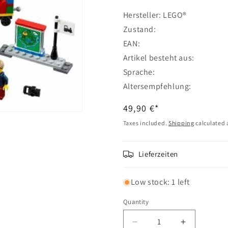
Hersteller: LEGO®
Zustand:
EAN:
Artikel besteht aus:
Sprache:
Altersempfehlung:
Regular
49,90 €*
price
Taxes included.
Shipping
calculated 
Lieferzeiten
Low stock: 1 left
Quantity
Decrease
Increase