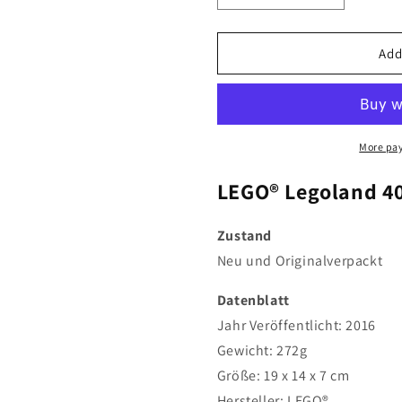
quantity
quantity
for
for
LEGO®
LEGO®
Add
Legoland
Legoland
40166
40166
Zug
Zug
-
-
195
195
More pa
Teile
Teile
LEGO® Legoland 40
Zustand
Neu und Originalverpackt
Datenblatt
Jahr Veröffentlicht:
2016
Gewicht:
272g
Größe: 19 x 14 x 7 cm
Hersteller: LEGO®