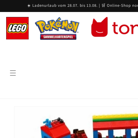
Skip to
☀️ Ladenurlaub vom 28.07. bis 13.08. | 🛒 Online-Shop no
content
Skip to
product
information