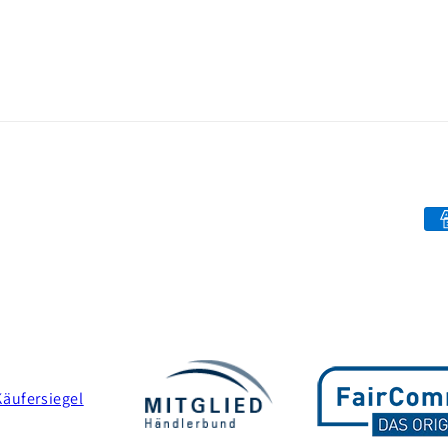
Pa
me