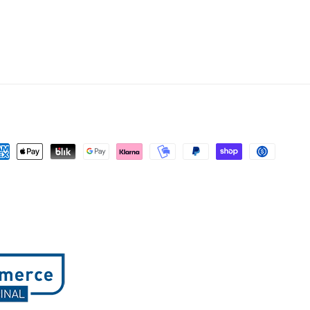
yment
thods