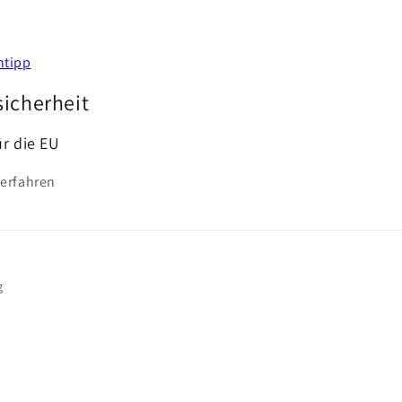
sicherheit
ür die EU
 erfahren
g