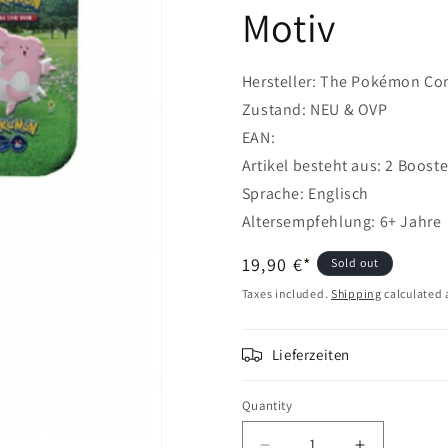
Motiv
Hersteller: The Pokémon Co
Zustand: NEU & OVP
EAN:
Artikel besteht aus: 2 Boost
Sprache: Englisch
Altersempfehlung: 6+ Jahr
Regular
19,90 €*
Sold out
price
Taxes included.
Shipping
calculated 
Lieferzeiten
Quantity