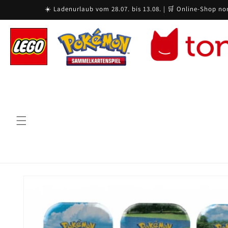
Skip to
☀️ Ladenurlaub vom 28.07. bis 13.08. | 🛒 Online-Shop no
content
Skip to
product
information