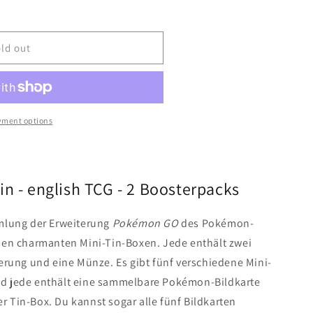
ld out
yment options
cks
n - english TCG - 2 Boosterpacks
mlung der Erweiterung
Pokémon GO
des Pokémon-
sen charmanten Mini-Tin-Boxen. Jede enthält zwei
erung und eine Münze. Es gibt fünf verschiedene Mini-
 jede enthält eine sammelbare Pokémon-Bildkarte
er Tin-Box. Du kannst sogar alle fünf Bildkarten