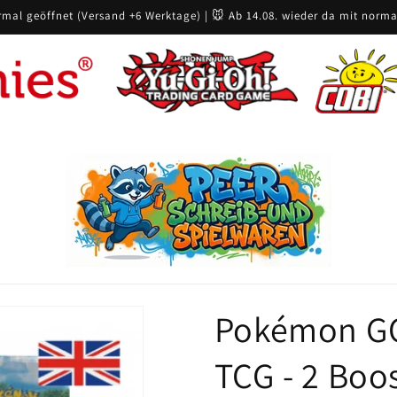
rmal geöffnet (Versand +6 Werktage) | 🐭 Ab 14.08. wieder da mit norma
Pokémon GO 
TCG - 2 Boos