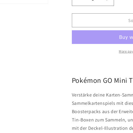
Decrease
Increase
quantity
quantity
for
for
Pokémon
Pokémon
So
GO
GO
Mini
Mini
Tin
Tin
-
-
english
english
More pa
TCG
TCG
-
-
2
2
Boosterpacks
Boosterpa
Pokémon GO Mini Ti
-
-
zufälliges
zufälliges
Verstärke deine Karten-Sam
Motiv
Motiv
Sammelkartenspiels mit die
Boosterpacks aus der Erweit
Tin-Boxen zum Sammeln, und
mit der Deckel-Illustration d