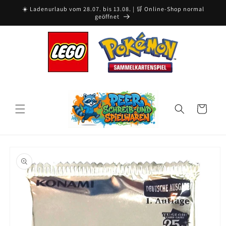
Skip to
☀️ Ladenurlaub vom 28.07. bis 13.08. | 🛒 Online-Shop normal
content
geöffnet
Cart
Skip to
product
information