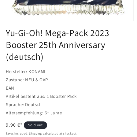
Open
media
Yu-Gi-Oh! Mega-Pack 2023
1
in
Booster 25th Anniversary
modal
(deutsch)
Hersteller: KONAMI
Zustand: NEU & OVP
EAN:
Artikel besteht aus: 1 Booster Pack
Sprache: Deutsch
Altersempfehlung: 6+ Jahre
Regular
9,90 €*
Sold out
price
Taxes included.
Shipping
calculated at checkout.