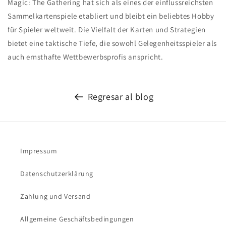
Magic: The Gathering hat sich als eines der einflussreichsten
Sammelkartenspiele etabliert und bleibt ein beliebtes Hobby
für Spieler weltweit. Die Vielfalt der Karten und Strategien
bietet eine taktische Tiefe, die sowohl Gelegenheitsspieler als
auch ernsthafte Wettbewerbsprofis anspricht.
Regresar al blog
Impressum
Datenschutzerklärung
Zahlung und Versand
Allgemeine Geschäftsbedingungen