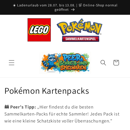
Ir
☀️ Ladenurlaub vom 28.07. bis 13.08. | 🛒 Online-Shop normal
directamente
geöffnet
al contenido
Carrito
C
Pokémon Kartenpacks
o
🦝 Peer's Tipp:
„Hier findest du die besten
l
Sammelkarten-Packs für echte Sammler! Jedes Pack ist
wie eine kleine Schatzkiste voller Überraschungen."
e