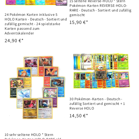
15 seltene Reverse-HOLO * Stern
Pokémon-Karten REVERSE-HOLO-
RARE - Deutsch - Sortiert und zufällig
24 Pokémon Karten inklusive 5
gemischt
HOLO Karten - Deutsch - Sortiert und
Precio
15,90 €*
zufällig gemischt - 24 spielstarke
Karten passend zum
habitual
Adventskalender
Precio
24,90 €*
habitual
30 Pokémon-Karten - Deutsch -
zufällig Sortiert und gemischt + 1
Reverse HOLO
Precio
14,50 €*
habitual
10 sehr seltene HOLO * Stern