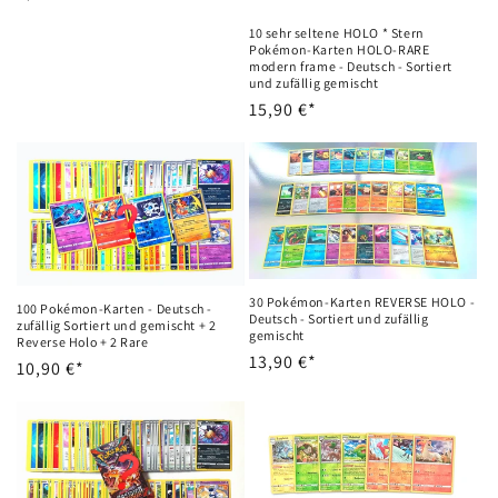
habitual
10 sehr seltene HOLO * Stern
Pokémon-Karten HOLO-RARE
modern frame - Deutsch - Sortiert
und zufällig gemischt
Precio
15,90 €*
habitual
30 Pokémon-Karten REVERSE HOLO -
100 Pokémon-Karten - Deutsch -
Deutsch - Sortiert und zufällig
zufällig Sortiert und gemischt + 2
gemischt
Reverse Holo + 2 Rare
Precio
13,90 €*
Precio
10,90 €*
habitual
habitual