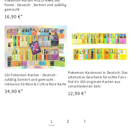
Pokémon-Karten HOLO-RARE old
frame - Deutsch - Sortiert und zufällig
gemischt
Precio
16,90 €*
habitual
Pokemon-Kartenset in Deutsch: Das
151 Pokemon-Karten - Deutsch -
ultimative Geschenk für echte Fans -
zufällig Sortiert und gemischt -
Hol dir 100 originale Karten aus
inklusive 50 Rare & 1 Ultra Rare Karte
verschiedenen Sets
Precio
34,90 €*
Precio
12,90 €*
habitual
habitual
1
2