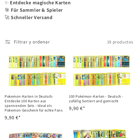
✨
Entdecke magische Karten
c
🎯
Für Sammler & Spieler
c
🚀
Schneller Versand
i
ó
Filtrar y ordenar
19 productos
n
:
Pokemon-Karten in Deutsch:
100 Pokémon-Karten - Deutsch -
Entdecke 100 Karten aus
zufällig Sortiert und gemischt
spannenden Sets - Ideal als
Precio
9,90 €*
Pokemon-Geschenk für echte Fans
habitual
Precio
9,90 €*
habitual