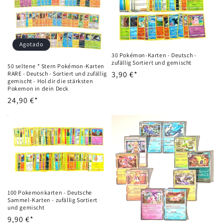
Agotado
30 Pokémon-Karten - Deutsch -
zufällig Sortiert und gemischt
50 seltene * Stern Pokémon-Karten
Precio
3,90 €*
RARE - Deutsch - Sortiert und zufällig
gemischt - Hol dir die stärksten
habitual
Pokemon in dein Deck
Precio
24,90 €*
habitual
100 Pokemonkarten - Deutsche
Sammel-Karten - zufällig Sortiert
und gemischt
Precio
9,90 €*