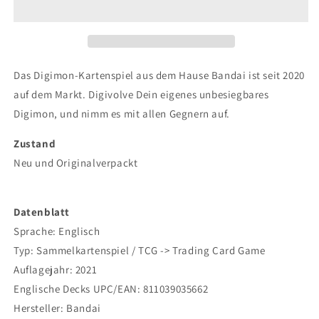
Game
Game
-
-
Starter
Starter
Deck
Deck
Gallantmon
Gallantmon
Das Digimon-Kartenspiel aus dem Hause Bandai ist seit 2020
ST-
ST-
auf dem Markt. Digivolve Dein eigenes unbesiegbares
7
7
Digimon, und nimm es mit allen Gegnern auf.
-
-
EN
EN
Zustand
Neu und Originalverpackt
Datenblatt
Sprache: Englisch
Typ: Sammelkartenspiel / TCG -> Trading Card Game
Auflagejahr: 2021
Englische Decks UPC/EAN:
811039035662
Hersteller: Bandai