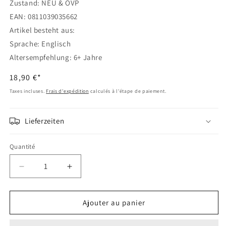
Zustand: NEU & OVP
EAN: 0811039035662
Artikel besteht aus:
Sprache: Englisch
Altersempfehlung: 6+ Jahre
Prix
18,90 €*
habituel
Taxes incluses.
Frais d'expédition
calculés à l'étape de paiement.
Lieferzeiten
Quantité
Réduire
Augmenter
la
la
quantité
quantité
de
de
Ajouter au panier
Digimon
Digimon
Card
Card