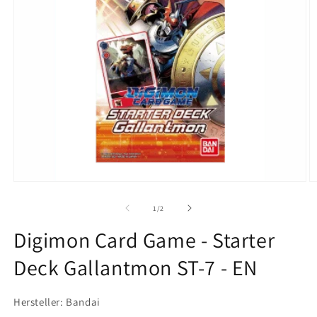
Ouvrir
O
le
le
média
m
de
1
/
2
1
2
dans
d
Digimon Card Game - Starter
une
u
fenêtre
f
Deck Gallantmon ST-7 - EN
modale
m
Hersteller: Bandai