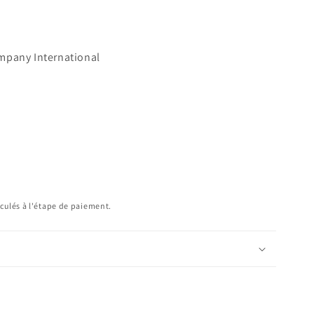
mpany International
e
culés à l'étape de paiement.