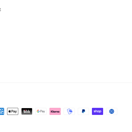
g
yens
iement