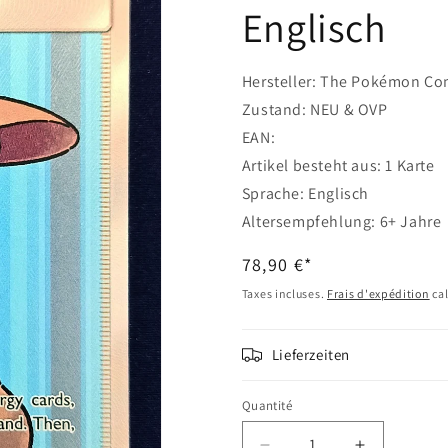
Englisch
Hersteller: The Pokémon Co
Zustand: NEU & OVP
EAN:
Artikel besteht aus: 1 Karte
Sprache: Englisch
Altersempfehlung: 6+ Jahr
Prix
78,90 €*
habituel
Taxes incluses.
Frais d'expédition
cal
Lieferzeiten
Quantité