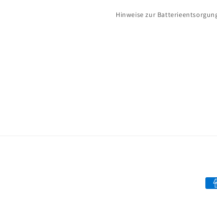
Hinweise zur Batterieentsorgun
Mo
de
pa