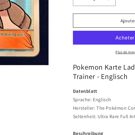
Réduire
Augmenter
la
la
quantité
quantité
de
de
Ajoute
Pokemon
Pokemon
Karte
Karte
Lady
Lady
SV86/SV94
SV86/SV9
Ultra-
Ultra-
Plus de mo
Rare
Rare
Full-
Full-
Pokemon Karte Lady
Art
Art
Trainer - Englisch
Waifu
Waifu
Trainer
Trainer
-
-
Datenblatt
Englisch
Englisch
Sprache: Englisch
Hersteller: The Pokémon Co
Seltenheit: Ultra Rare Full Ar
Beschreibung