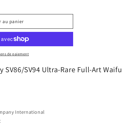
r au panier
4
yens de paiement
 SV86/SV94 Ultra-Rare Full-Art Waifu
mpany International
t