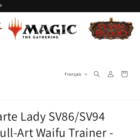
L
Connexion
Panier
Français
a
n
g
u
rte Lady SV86/SV94
e
ull-Art Waifu Trainer -