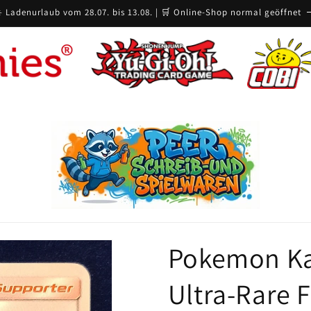
️ Ladenurlaub vom 28.07. bis 13.08. | 🛒 Online-Shop normal geöffnet
Pokemon Ka
Ultra-Rare F