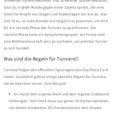
Schweizer System bestimmt. Das Schweizer System bedeutet,
dass du in jeder Runde gegen einen Spieler spielst, der eine
ähnliche Anzahl von Siegen und Niederlagen hat wie du. Das
Ziel ist es, so viele Runden wie möglich zu gewinnen, um dich
für die nächste Phase des Turniers zu qualifizieren. Die
nächste Phase kann ein Ausscheidungsspiel, ein Finale oder
eine Weltmeisterschaft sein, je nachdem, um welches Turnier
es sich handelt.
Was sind die Regeln für Turniere?
Turniere folgen den offiziellen Spielregeln des One Piece Card
Game. Zusätzlich gibt es einige spezielle Regeln für Turniere,
die du beachten musst. Zum Beispiel:
Du musst dein eigenes Deck und dein eigenes Sideboard
mitbringen. Dein Deck muss aus genau 50 Karten bestehen,
von denen mindestens 20 Charakterkarten sein müssen.