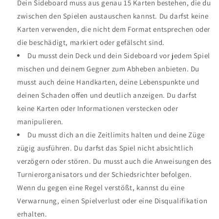
Dein Sideboard muss aus genau 15 Karten bestehen, die du
zwischen den Spielen austauschen kannst. Du darfst keine
Karten verwenden, die nicht dem Format entsprechen oder
die beschädigt, markiert oder gefälscht sind.
Du musst dein Deck und dein Sideboard vor jedem Spiel
mischen und deinem Gegner zum Abheben anbieten. Du
musst auch deine Handkarten, deine Lebenspunkte und
deinen Schaden offen und deutlich anzeigen. Du darfst
keine Karten oder Informationen verstecken oder
manipulieren.
Du musst dich an die Zeitlimits halten und deine Züge
zügig ausführen. Du darfst das Spiel nicht absichtlich
verzögern oder stören. Du musst auch die Anweisungen des
Turnierorganisators und der Schiedsrichter befolgen.
Wenn du gegen eine Regel verstößt, kannst du eine
Verwarnung, einen Spielverlust oder eine Disqualifikation
erhalten.