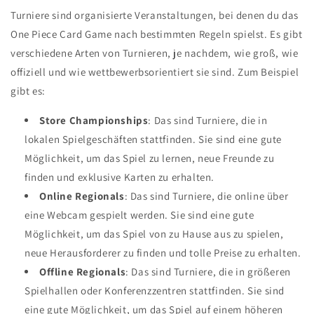
Turniere sind organisierte Veranstaltungen, bei denen du das
One Piece Card Game nach bestimmten Regeln spielst. Es gibt
verschiedene Arten von Turnieren, je nachdem, wie groß, wie
offiziell und wie wettbewerbsorientiert sie sind. Zum Beispiel
gibt es:
Store Championships
: Das sind Turniere, die in
lokalen Spielgeschäften stattfinden. Sie sind eine gute
Möglichkeit, um das Spiel zu lernen, neue Freunde zu
finden und exklusive Karten zu erhalten.
Online Regionals
: Das sind Turniere, die online über
eine Webcam gespielt werden. Sie sind eine gute
Möglichkeit, um das Spiel von zu Hause aus zu spielen,
neue Herausforderer zu finden und tolle Preise zu erhalten.
Offline Regionals
: Das sind Turniere, die in größeren
Spielhallen oder Konferenzzentren stattfinden. Sie sind
eine gute Möglichkeit, um das Spiel auf einem höheren