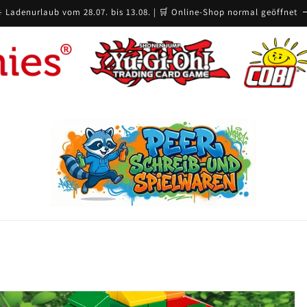
️ Ladenurlaub vom 28.07. bis 13.08. | 🛒 Online-Shop normal geöffnet