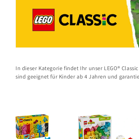
t
e
g
o
In dieser Kategorie findet Ihr unser LEGO® Classi
r
sind geeignet für Kinder ab 4 Jahren und garanti
i
e
: