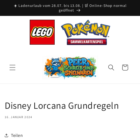
Direkt
☀️ Ladenurlaub vom 28.07. bis 13.08. | 🛒 Online-Shop normal
zum
geöffnet
Inhalt
Warenkorb
Disney Lorcana Grundregeln
16. JANUAR 2024
Teilen