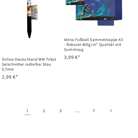
Idena Fußball Sammelmappe A3
- Robuste 400g/m² Qualität mit
Gummizug
Normaler
3,99 €*
Online Deutschland WM Trikot
Preis
Gelschreiber radierbar blau
0,7mm
Normaler
2,99 €*
Preis
1
…
2
3
7