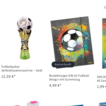
S
Ausverkauft
Fußballpokal
Seifenblasenmaschine – Gold
Bastelmappe DIN A3 Fußball-
Normaler
12,50 €*
ONLIN
Design mit Gummizug
A5 Soc
Preis
Normaler
4,99 €*
Norm
1,99 
Preis
Preis