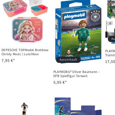
Au
DEPESCHE TOPModel Brotdose
PLAYM
Christy Music | Lunchbox
Train
Ausverkauft
Normaler
7,95 €*
Norm
17,50
Preis
Preis
PLAYMOBIL® Oliver Baumann –
DFB Spielfigur Torwart
Normaler
5,95 €*
Preis