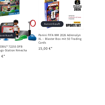
Ausverkauft
Panini FIFA WM 2026 Adrenalyn
sverkauft
XL – Blaster Box mit 50 Trading
Cards
OBIL® 72255 DFB
Normaler
15,00 €*
ings-Station Nmecha
Preis
aler
 €*