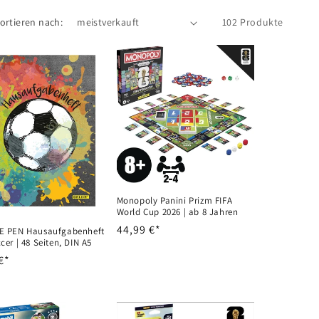
ortieren nach:
102 Produkte
Monopoly Panini Prizm FIFA
World Cup 2026 | ab 8 Jahren
Normaler
44,99 €*
E PEN Hausaufgabenheft
cer | 48 Seiten, DIN A5
Preis
aler
€*