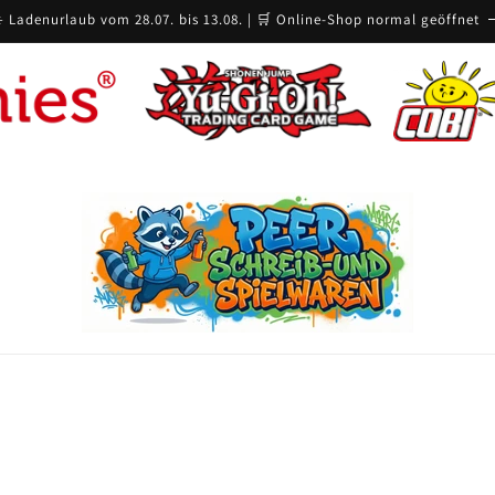
️ Ladenurlaub vom 28.07. bis 13.08. | 🛒 Online-Shop normal geöffnet