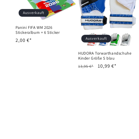
Ausverkauft
Panini FIFA WM 2026
Stickeralbum + 6 Sticker
Ausverkauft
Normaler
2,00 €*
Preis
HUDORA Torwarthandschuhe
Kinder Größe S blau
Normaler
Verkaufspreis
10,99 €*
13,95 €*
Preis