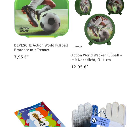
DEPESCHE Action World Fußball
Brotdose mit Trenner
Action World Wecker Fußball –
Normaler
7,95 €*
mit Nachtlicht, Ø 11 cm
Preis
Normaler
12,95 €*
Preis