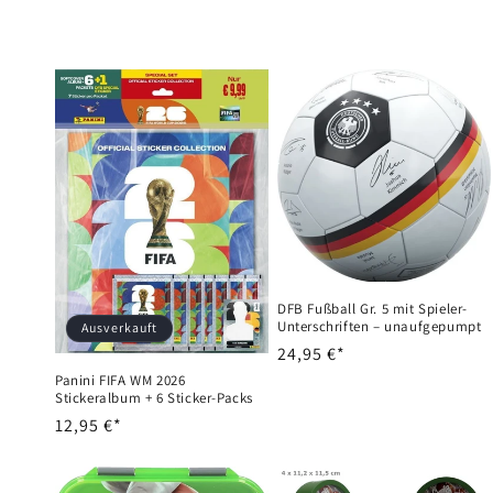
t
e
g
o
r
i
DFB Fußball Gr. 5 mit Spieler-
Unterschriften – unaufgepumpt
Ausverkauft
Normaler
24,95 €*
e
Preis
Panini FIFA WM 2026
Stickeralbum + 6 Sticker-Packs
:
Normaler
12,95 €*
Preis