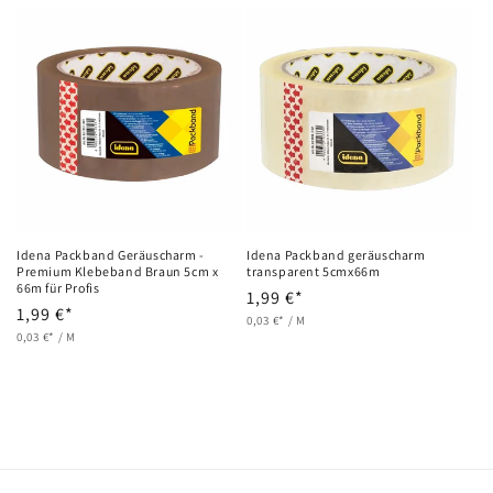
g
o
r
i
e
:
Idena Packband Geräuscharm -
Idena Packband geräuscharm
Premium Klebeband Braun 5cm x
transparent 5cmx66m
66m für Profis
Normaler
1,99 €*
Normaler
1,99 €*
GRUNDPREIS
PRO
Preis
0,03 €*
/
M
GRUNDPREIS
PRO
Preis
0,03 €*
/
M