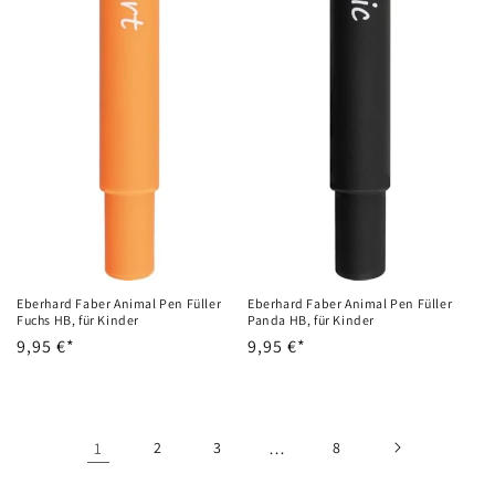
Eberhard Faber Animal Pen Füller
Eberhard Faber Animal Pen Füller
Fuchs HB, für Kinder
Panda HB, für Kinder
Normaler
9,95 €*
Normaler
9,95 €*
Preis
Preis
1
2
3
…
8