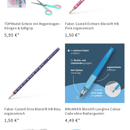
TOPModel Schere mit Regenbogen-
Faber-Castell Einhorn Bleistift HB
Klingen & Softgrip
Pink ergonomisch
Normaler
5,95 €*
Normaler
1,50 €*
Preis
Preis
Faber-Castell Dino Bleistift HB Blau
BRUNNEN Bleistift Longline Colour
ergonomisch
Code ohne Radiergummi
Normaler
1,50 €*
Normaler
4,49 €*
Preis
Preis