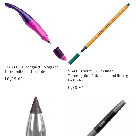
Preis
STABILO EASYoriginal Holograph
STABILO point 88 Fineliner -
Tintenroller Linkshänder
Tannengrün - Präzise Linienführung
Normaler
10,09 €*
für Profis
Preis
Normaler
0,99 €*
Preis