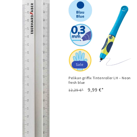
Sale
Pelikan griffix Tintenroller LH – Neon
fresh blue
Normaler
Verkaufspreis
9,99 €*
12,29 €*
Preis