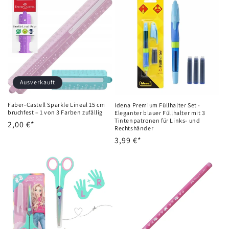
Ausverkauft
Faber-Castell Sparkle Lineal 15 cm
Idena Premium Füllhalter Set -
bruchfest – 1 von 3 Farben zufällig
Eleganter blauer Füllhalter mit 3
Tintenpatronen für Links- und
Normaler
2,00 €*
Rechtshänder
Preis
Normaler
3,99 €*
Preis