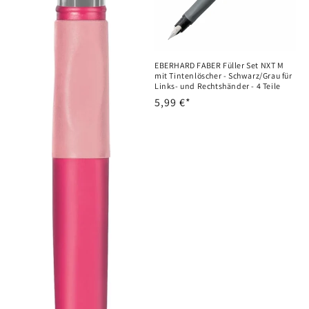
EBERHARD FABER Füller Set NXT M
mit Tintenlöscher - Schwarz/Grau für
Links- und Rechtshänder - 4 Teile
Normaler
5,99 €*
Preis