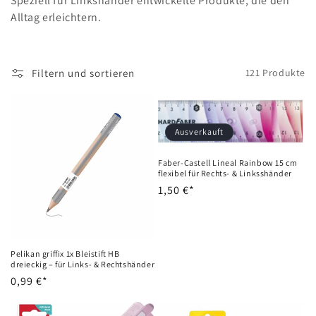
Speziell für Linkshänder entwickelte Produkte, die den
Alltag erleichtern.
g
o
r
Filtern und sortieren
121 Produkte
i
e
Ausverkauft
:
Faber-Castell Lineal Rainbow 15 cm
flexibel für Rechts- & Linksshänder
Normaler
1,50 €*
Preis
Pelikan griffix 1x Bleistift HB
dreieckig – für Links- & Rechtshänder
Normaler
0,99 €*
Preis