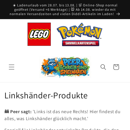
Direkt
☀️ Ladenurlaub vom 28.07. bis 13.08. | 🛒 Online-Shop normal
zum
geöffnet (Versand +6 Werktage) | 🐭 Ab 14.08. wieder da mit
Inhalt
normalen Versandzeiten und vielen Diddl-Artikeln im Laden!
Warenkorb
K
Linkshänder-Produkte
a
🦝 Peer sagt:
'Links ist das neue Rechts! Hier findest du
t
alles, was Linkshänder glücklich macht.'
e