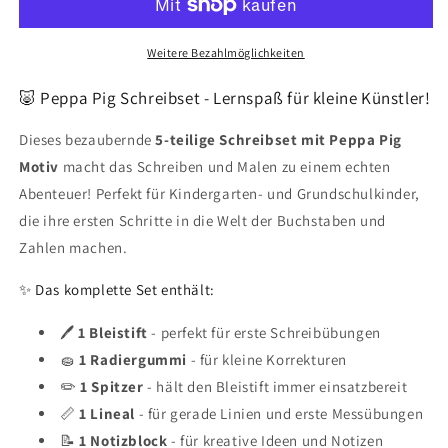
Pig
Pig
Schreibset,
Schreibset,
5-
5-
Weitere Bezahlmöglichkeiten
teilig
teilig
🐷 Peppa Pig Schreibset - Lernspaß für kleine Künstler!
Dieses bezaubernde
5-teilige Schreibset mit Peppa Pig
Motiv
macht das Schreiben und Malen zu einem echten
Abenteuer! Perfekt für Kindergarten- und Grundschulkinder,
die ihre ersten Schritte in die Welt der Buchstaben und
Zahlen machen.
✨ Das komplette Set enthält:
🖊️
1 Bleistift
- perfekt für erste Schreibübungen
🧽
1 Radiergummi
- für kleine Korrekturen
✏️
1 Spitzer
- hält den Bleistift immer einsatzbereit
📏
1 Lineal
- für gerade Linien und erste Messübungen
📝
1 Notizblock
- für kreative Ideen und Notizen