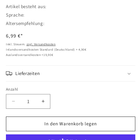
Artikel besteht aus:
Sprache:
Altersempfehlung:
Normaler
6,99 €*
Preis
Inkl. Steuern.
zzgl. Versandkosten
Inlandsversandkosten Standard (Deutschland) + 4,90€
Auslandsversandkosten +19,90€
Lieferzeiten
Anzahl
Verringere
Erhöhe
die
die
Menge
Menge
für
für
In den Warenkorb legen
Hasbro
Hasbro
Peppa
Peppa