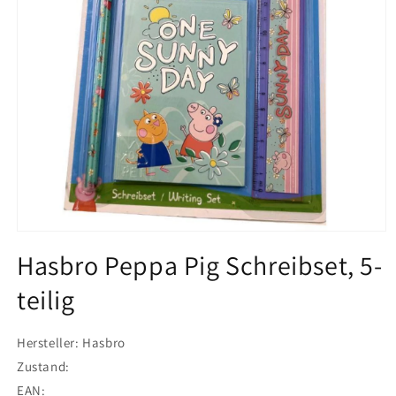
Medien
1
Hasbro Peppa Pig Schreibset, 5-
in
Modal
teilig
öffnen
Hersteller: Hasbro
Zustand:
EAN: