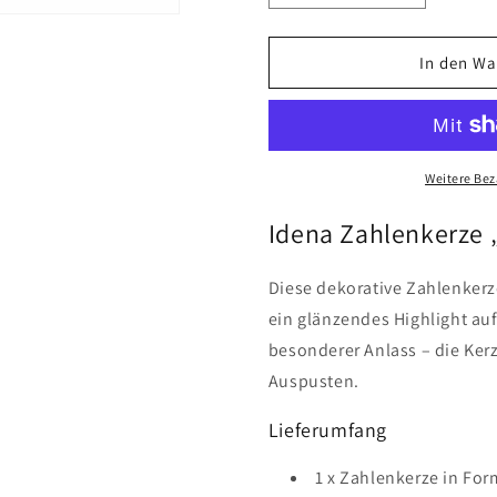
die
die
Menge
Menge
für
für
In den Wa
Idena
Idena
Zahlenkerze
Zahlenker
„1“
„1“
Regenbogen
Regenbog
Metallic
Metallic
Weitere Bez
–
–
Tortenkerze
Tortenkerz
Idena Zahlenkerze 
Diese dekorative Zahlenkerz
ein glänzendes Highlight auf
besonderer Anlass – die Ker
Auspusten.
Lieferumfang
1 x Zahlenkerze in For