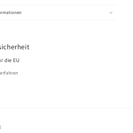
formationen
sicherheit
ür die EU
 erfahren
g