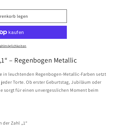
renkorb legen
ze
en
ahlmöglichkeiten
e
„1“ – Regenbogen Metallic
e in leuchtenden Regenbogen-Metallic-Farben setzt
 jeder Torte. Ob erster Geburtstag, Jubiläum oder
ze sorgt für einen unvergesslichen Moment beim
m der Zahl „1“