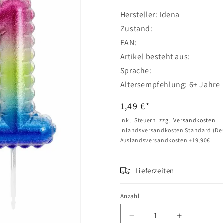
Hersteller: Idena
Zustand:
EAN:
Artikel besteht aus:
Sprache:
Altersempfehlung: 6+ Jahr
Normaler
1,49 €*
Preis
Inkl. Steuern.
zzgl. Versandkosten
Inlandsversandkosten Standard (Deu
Auslandsversandkosten +19,90€
Lieferzeiten
Anzahl
Verringere
Erhöhe