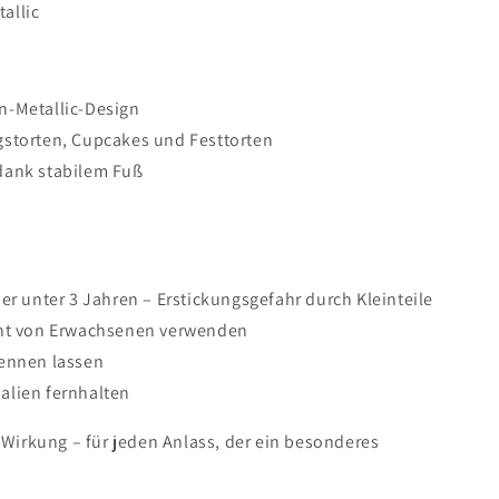
allic
n-Metallic-Design
gstorten, Cupcakes und Festtorten
dank stabilem Fuß
der unter 3 Jahren – Erstickungsgefahr durch Kleinteile
cht von Erwachsenen verwenden
rennen lassen
alien fernhalten
r Wirkung – für jeden Anlass, der ein besonderes