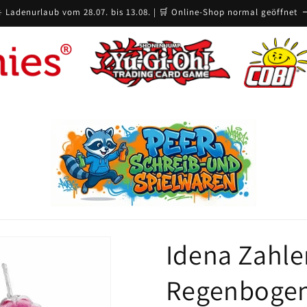
️ Ladenurlaub vom 28.07. bis 13.08. | 🛒 Online-Shop normal geöffnet
Idena Zahle
Regenbogen 