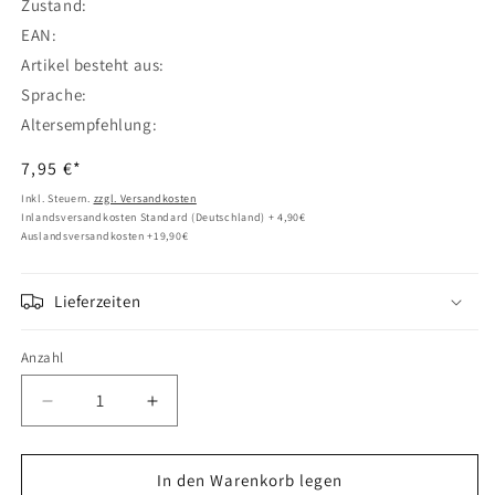
Zustand:
EAN:
Artikel besteht aus:
Sprache:
Altersempfehlung:
Normaler
7,95 €*
Preis
Inkl. Steuern.
zzgl. Versandkosten
Inlandsversandkosten Standard (Deutschland) + 4,90€
Auslandsversandkosten +19,90€
Lieferzeiten
Anzahl
Verringere
Erhöhe
die
die
Menge
Menge
für
für
In den Warenkorb legen