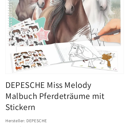
Medien
1
DEPESCHE Miss Melody
in
Modal
Malbuch Pferdeträume mit
öffnen
Stickern
Hersteller: DEPESCHE