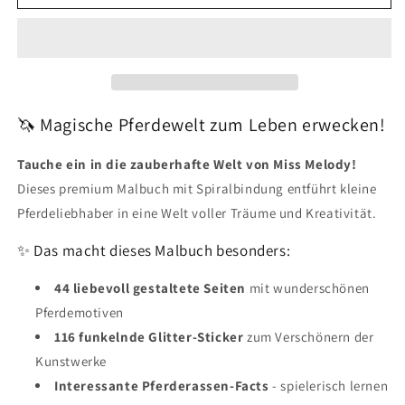
DEPESCHE
DEPESCHE
Miss
Miss
Melody
Melody
Malbuch
Malbuch
Pferdeträume
Pferdeträume
mit
mit
Stickern
Stickern
🦄 Magische Pferdewelt zum Leben erwecken!
Tauche ein in die zauberhafte Welt von Miss Melody!
Dieses premium Malbuch mit Spiralbindung entführt kleine
Pferdeliebhaber in eine Welt voller Träume und Kreativität.
✨ Das macht dieses Malbuch besonders:
44 liebevoll gestaltete Seiten
mit wunderschönen
Pferdemotiven
116 funkelnde Glitter-Sticker
zum Verschönern der
Kunstwerke
Interessante Pferderassen-Facts
- spielerisch lernen