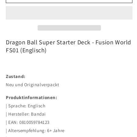
Dragon
Dragon
Ball
Ball
Super
Super
Starter
Starter
Deck
Deck
Starter
Starter
Deck:
Deck:
Dragon Ball Super Starter Deck - Fusion World
Son
Son
FS01 (Englisch)
Goku
Goku
-
-
Fusion
Fusion
World
World
Zustand:
FS01
FS01
Neu und Originalverpackt
(englisch)
(englisch)
Produktinformationen:
| Sprache: Englisch
| Hersteller: Bandai
| EAN: 0
810059784123
| Altersempfehlung: 6+ Jahre