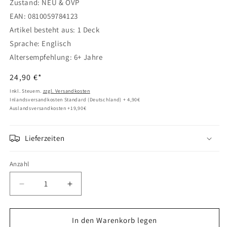
Zustand: NEU & OVP
EAN: 0810059784123
Artikel besteht aus: 1 Deck
Sprache: Englisch
Altersempfehlung: 6+ Jahre
Normaler
24,90 €*
Preis
Inkl. Steuern.
zzgl. Versandkosten
Inlandsversandkosten Standard (Deutschland) + 4,90€
Auslandsversandkosten +19,90€
Lieferzeiten
Anzahl
Verringere
Erhöhe
die
die
Menge
Menge
für
für
In den Warenkorb legen