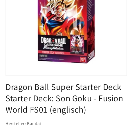
Medien
1
Dragon Ball Super Starter Deck
in
Modal
Starter Deck: Son Goku - Fusion
öffnen
World FS01 (englisch)
Hersteller: Bandai