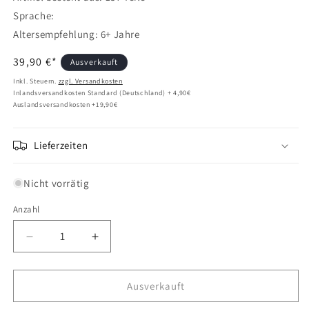
Sprache:
Altersempfehlung: 6+ Jahre
Normaler
39,90 €*
Ausverkauft
Preis
Inkl. Steuern.
zzgl. Versandkosten
Inlandsversandkosten Standard (Deutschland) + 4,90€
Auslandsversandkosten +19,90€
Lieferzeiten
Nicht vorrätig
Anzahl
Verringere
Erhöhe
die
die
Menge
Menge
für
für
Ausverkauft
LEGO®
LEGO®