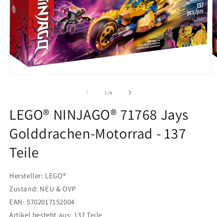
Medien
M
1
2
in
in
von
1
/
4
Modal
M
öffnen
ö
LEGO® NINJAGO® 71768 Jays
Golddrachen-Motorrad - 137
Teile
Hersteller: LEGO®
Zustand: NEU & OVP
EAN: 5702017152004
Artikel besteht aus: 137 Teile