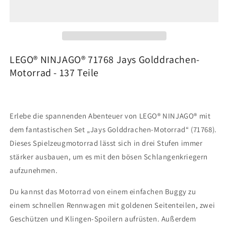
NINJAGO®
NINJAGO®
71768
71768
Jays
Jays
Golddrachen-
Golddrachen-
Motorrad
Motorrad
-
-
LEGO® NINJAGO® 71768 Jays Golddrachen-
137
137
Motorrad - 137 Teile
Teile
Teile
Erlebe die spannenden Abenteuer von LEGO® NINJAGO® mit
dem fantastischen Set „Jays Golddrachen-Motorrad“ (71768).
Dieses Spielzeugmotorrad lässt sich in drei Stufen immer
stärker ausbauen, um es mit den bösen Schlangenkriegern
aufzunehmen.
Du kannst das Motorrad von einem einfachen Buggy zu
einem schnellen Rennwagen mit goldenen Seitenteilen, zwei
Geschützen und Klingen-Spoilern aufrüsten. Außerdem