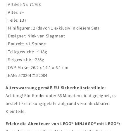
| Artikel-Nr: 71768
| Alter: 7+
| Teile: 137
| Minifiguren: 2 (davon 1 exklusiv in diesem Set)
| Designer: Niek van Slagmaat
| Bauzeit: < 1 Stunde
| Teilegewicht: ≈118g
| Setgewicht: ≈236g
| OVP-Maße: 26.2 x 14.1 x 6.1 cm
| EAN: 5702017152004
Alterswarnung gemäß EU-Sicherheitsrichtlinie:
Achtung! Für Kinder unter 36 Monaten nicht geeignet, es
besteht Erstickungsgefahr aufgrund verschluckbarer
Kleinteile.
Erlebe die Abenteuer von LEGO® NINJAGO® mit LEGO®: