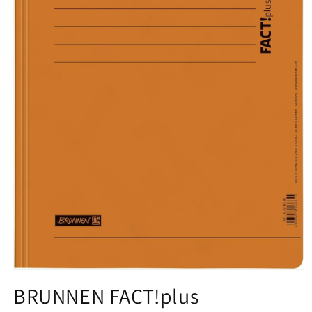
Medien
1
BRUNNEN FACT!plus
in
Modal