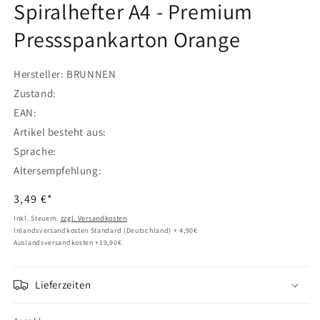
Spiralhefter A4 - Premium
öffnen
Pressspankarton Orange
Hersteller: BRUNNEN
Zustand:
EAN:
Artikel besteht aus:
Sprache:
Altersempfehlung:
Normaler
3,49 €*
Preis
Inkl. Steuern.
zzgl. Versandkosten
Inlandsversandkosten Standard (Deutschland) + 4,90€
Auslandsversandkosten +19,90€
Lieferzeiten