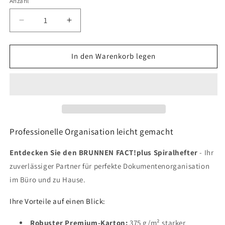
Anzahl
Verringere
Erhöhe
die
die
Menge
Menge
für
für
In den Warenkorb legen
BRUNNEN
BRUNNEN
FACT!plus
FACT!plus
Spiralhefter
Spiralhefter
A4
A4
-
-
Premium
Premium
Pressspankarton
Pressspankarton
Professionelle Organisation leicht gemacht
Orange
Orange
Entdecken Sie den BRUNNEN FACT!plus Spiralhefter
- Ihr
zuverlässiger Partner für perfekte Dokumentenorganisation
im Büro und zu Hause.
Ihre Vorteile auf einen Blick:
Robuster Premium-Karton:
375 g/m² starker